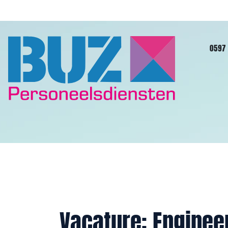
overslaan
0597 
Vacature: Enginee