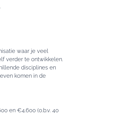
.
isatie waar je veel
lf verder te ontwikkelen.
illende disciplines en
 leven komen in de
00 en €4.600 (o.b.v. 40