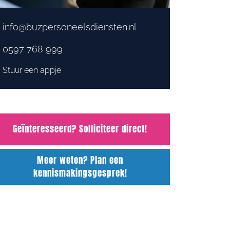
info@buzpersoneelsdiensten.nl
0597 768 999
Stuur een appje
Geïnteresseerd? Solliciteer direct!
Meer weten? Plan een
kennismakingsgesprek!