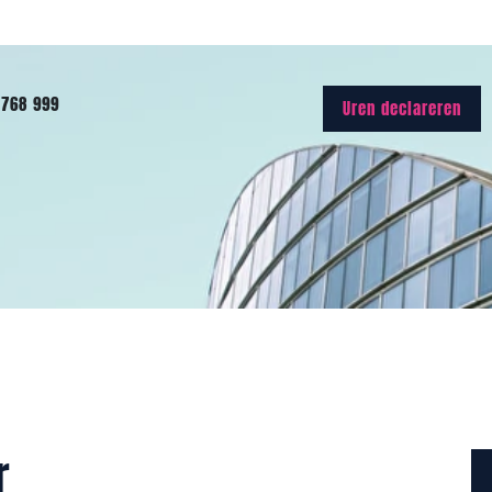
768 999
Uren declareren
r