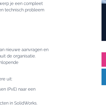
twerp je een compleet
een technisch probleem
van nieuwe aanvragen en
it de organisatie.
enlopende
e uit:
sen (PvE) naar een
ten in SolidWorks.