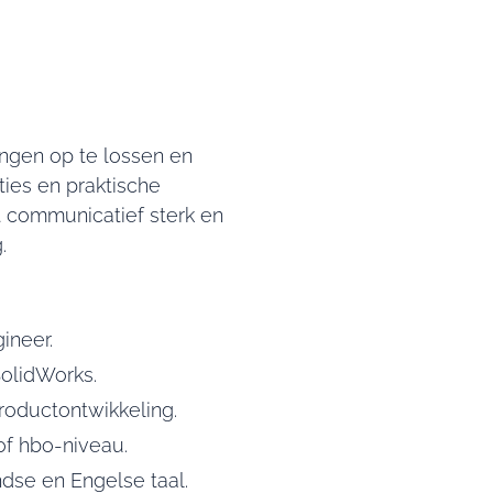
ingen op te lossen en
ies en praktische
t communicatief sterk en
.
ineer.
SolidWorks.
roductontwikkeling.
of hbo-niveau.
se en Engelse taal.