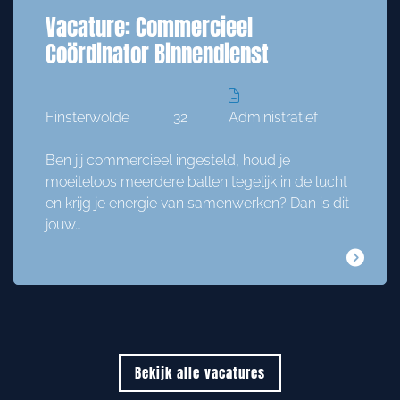
Vacature: Commercieel
Coördinator Binnendienst
Finsterwolde
32
Administratief
Ben jij commercieel ingesteld, houd je
moeiteloos meerdere ballen tegelijk in de lucht
en krijg je energie van samenwerken? Dan is dit
jouw…
Bekijk alle vacatures