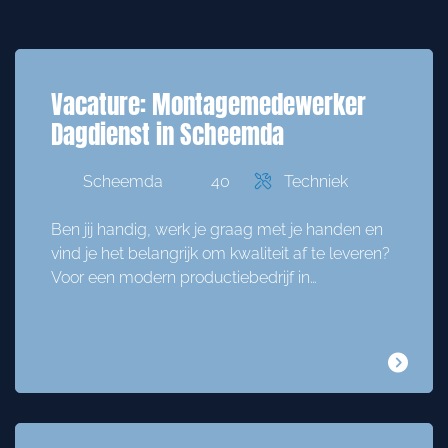
Vacature: Montagemedewerker
Dagdienst in Scheemda
Scheemda
40
Techniek
Ben jij handig, werk je graag met je handen en
vind je het belangrijk om kwaliteit af te leveren?
Voor een modern productiebedrijf in…