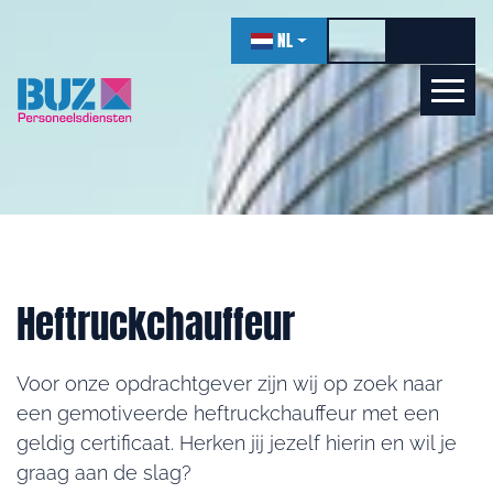
overslaan
NL
Hoog contrast wi
Lettergro
Letter
Laten we kennismaken!
Online
Heftruckchauffeur
Voor onze opdrachtgever zijn wij op zoek naar
een gemotiveerde heftruckchauffeur met een
geldig certificaat. Herken jij jezelf hierin en wil je
graag aan de slag?