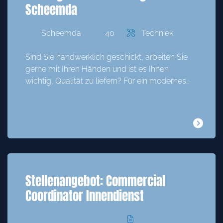
Scheemda
Scheemda
40
Techniek
Sind Sie handwerklich geschickt, arbeiten Sie
gerne mit Ihren Händen und ist es Ihnen
wichtig, Qualität zu liefern? Für ein modernes…
Stellenangebot: Commercial
Coordinator Innendienst