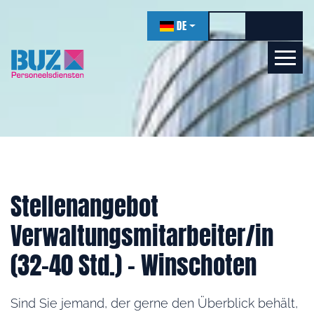
überspringen
DE
Hohen Kontrast ei
Schriftgr
Schrif
Lernen wir uns kennen!
Online
Stellenangebot
Verwaltungsmitarbeiter/in
(32–40 Std.) - Winschoten
Sind Sie jemand, der gerne den Überblick behält,