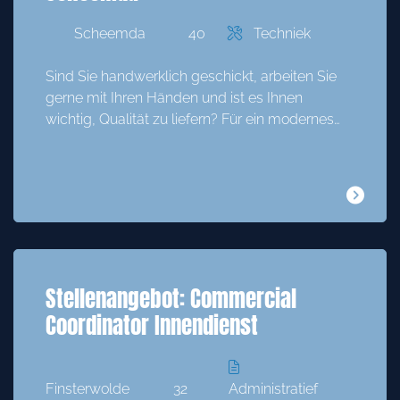
Scheemda
40
Techniek
Sind Sie handwerklich geschickt, arbeiten Sie
gerne mit Ihren Händen und ist es Ihnen
wichtig, Qualität zu liefern? Für ein modernes…
Stellenangebot: Commercial
Coordinator Innendienst
Finsterwolde
32
Administratief