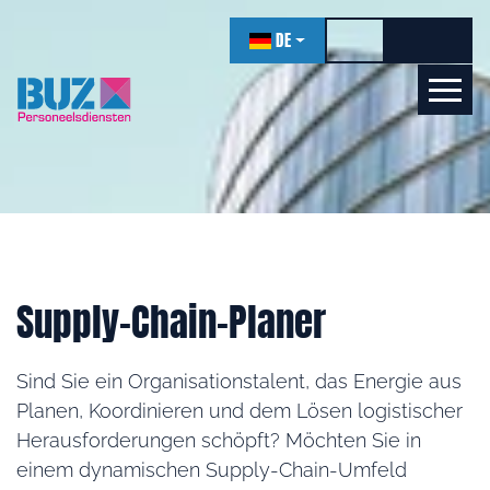
überspringen
DE
Hohen Kontrast ei
Schriftgr
Schrif
Lernen wir uns kennen!
Online
Supply-Chain-Planer
Sind Sie ein Organisationstalent, das Energie aus
Planen, Koordinieren und dem Lösen logistischer
Herausforderungen schöpft? Möchten Sie in
einem dynamischen Supply-Chain-Umfeld