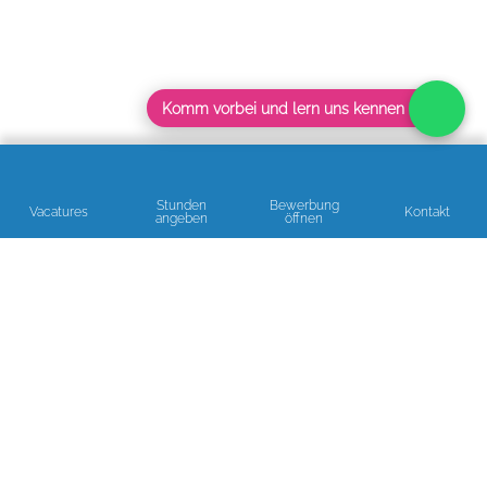
Komm vorbei und lern uns kennen
Stunden
Bewerbung
Vacatures
Kontakt
angeben
öffnen
Lesen Sie unsere Bewertungen
BERATUNG ODER EINE HELFENDE HAND GEBRAUCHT?
Gern helfen wir!