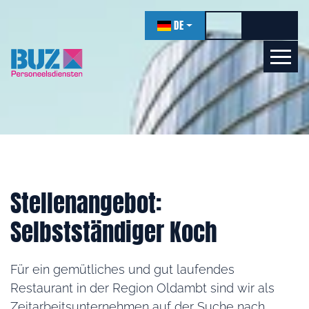
überspringen
DE
Hohen Kontrast ei
Schriftgr
Schrif
Lernen wir uns kennen!
Online
Stellenangebot:
Selbstständiger Koch
Für ein gemütliches und gut laufendes
Restaurant in der Region Oldambt sind wir als
Zeitarbeitsunternehmen auf der Suche nach