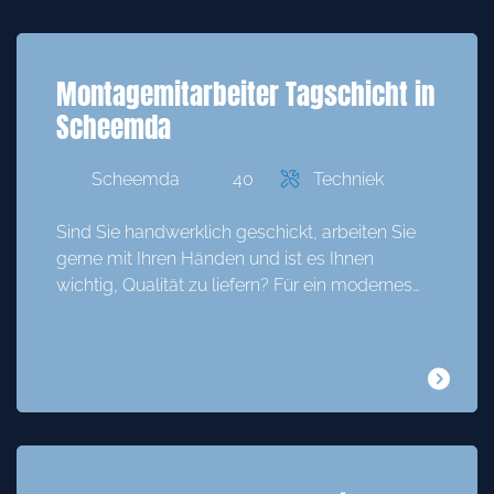
Montagemitarbeiter Tagschicht in
Scheemda
Scheemda
40
Techniek
Sind Sie handwerklich geschickt, arbeiten Sie
gerne mit Ihren Händen und ist es Ihnen
wichtig, Qualität zu liefern? Für ein modernes…