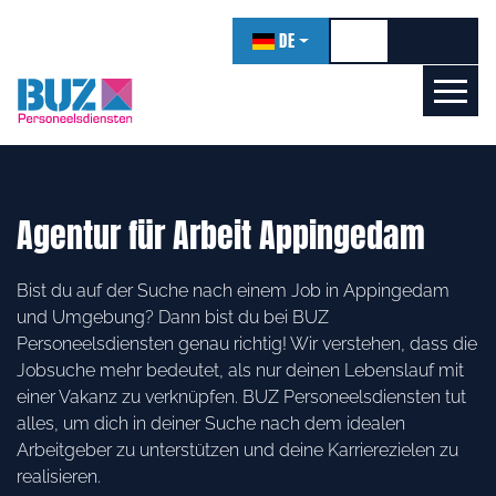
überspringen
DE
Hohen Kontrast ei
Schriftgr
Schrif
Lernen wir uns kennen!
Online
Agentur für Arbeit Appingedam
Bist du auf der Suche nach einem Job in Appingedam
und Umgebung? Dann bist du bei BUZ
Personeelsdiensten genau richtig! Wir verstehen, dass die
Jobsuche mehr bedeutet, als nur deinen Lebenslauf mit
einer Vakanz zu verknüpfen. BUZ Personeelsdiensten tut
alles, um dich in deiner Suche nach dem idealen
Arbeitgeber zu unterstützen und deine Karrierezielen zu
realisieren.