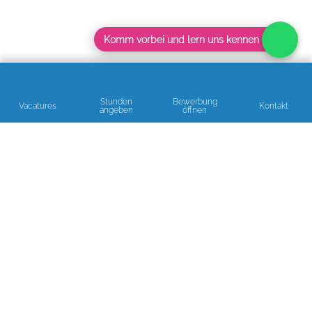
Komm vorbei und lern uns kennen
Stunden
Bewerbung
Vacatures
Kontakt
angeben
öffnen
Lesen Sie unsere Bewertungen
BERATUNG ODER EINE HELFENDE HAND GEBRAUCHT?
Gern helfen wir!