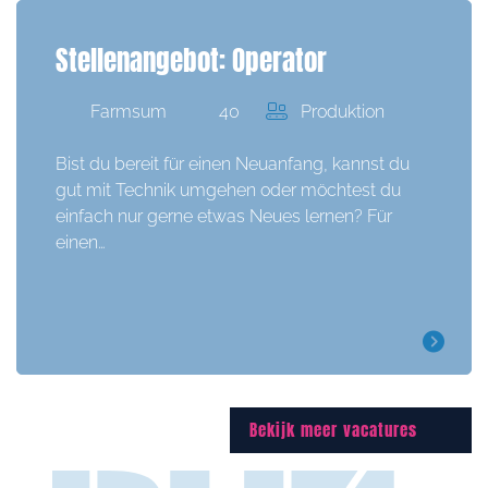
Stellenangebot: Operator
Farmsum
40
Produktion
Bist du bereit für einen Neuanfang, kannst du
gut mit Technik umgehen oder möchtest du
einfach nur gerne etwas Neues lernen? Für
einen…
Bekijk meer vacatures